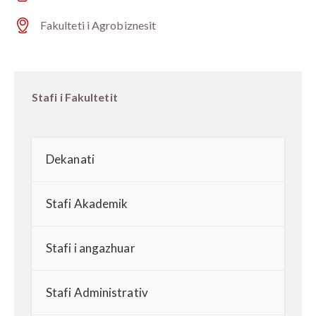
m
Ph
ail:
Fakulteti i Agrobiznesit
on
Ad
e:
dr
es
Stafi i Fakultetit
s:
Dekanati
Stafi Akademik
Stafi i angazhuar
Stafi Administrativ