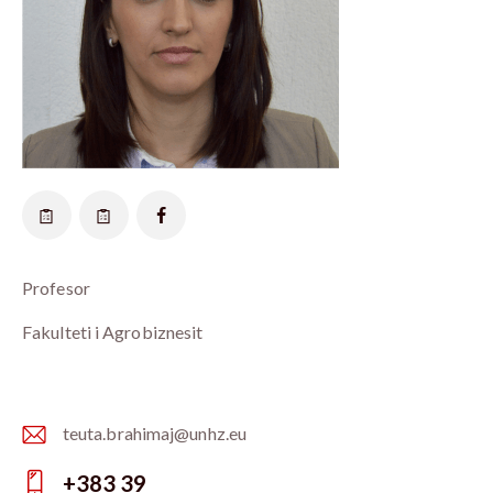
Profesor
Fakulteti i Agrobiznesit
teuta.brahimaj@unhz.eu
E-
+383 39