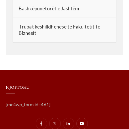
Bashkëpunëtorët e Jashtëm
Trupat këshilldhënëse të Fakultetit të
Biznesit
NJOFTOHU
[mc4wp_form id=461]