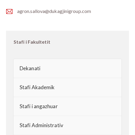
agron.sallova@dukagjinigroup.com
E-
m
ail:
Stafi i Fakultetit
Dekanati
Stafi Akademik
Stafi i angazhuar
Stafi Administrativ