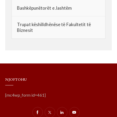
Bashkëpunëtorët e Jashtëm
Trupat këshilldhënëse të Fakultetit të
Biznesit
NJOFTOHU
[mc4wp_form id=461]