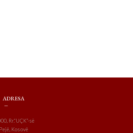
ADRESA
00, Rr.“UÇK”-së
Pejë, Kosovë