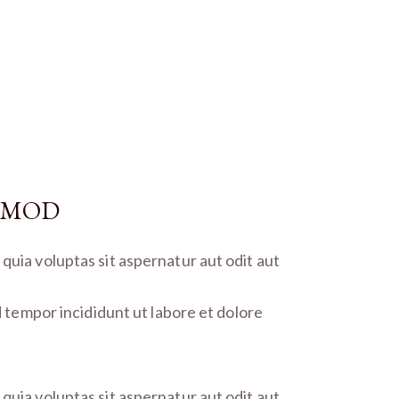
USMOD
uia voluptas sit aspernatur aut odit aut
d tempor incididunt ut labore et dolore
uia voluptas sit aspernatur aut odit aut