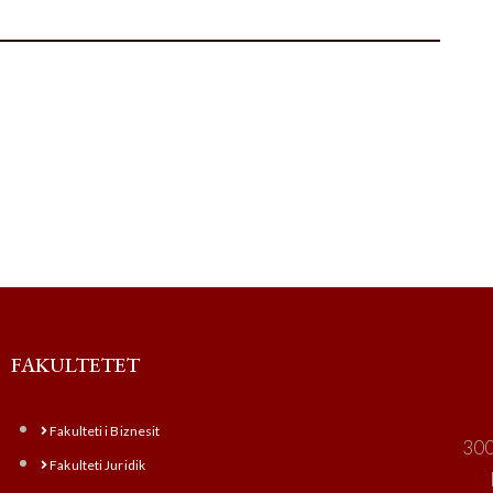
FAKULTETET
Fakulteti i Biznesit
300
Fakulteti Juridik