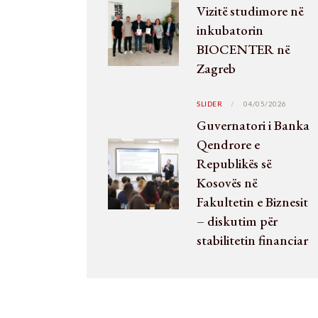
Vizitë studimore në
inkubatorin
BIOCENTER në
Zagreb
SLIDER
04/05/2026
Guvernatori i Banka
Qendrore e
Republikës së
Kosovës në
Fakultetin e Biznesit
– diskutim për
stabilitetin financiar