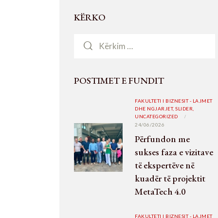
KËRKO
POSTIMET E FUNDIT
FAKULTETI I BIZNESIT - LAJMET
DHE NGJARJET,
SLIDER,
UNCATEGORIZED
24/06/2026
Përfundon me
sukses faza e vizitave
të ekspertëve në
kuadër të projektit
MetaTech 4.0
FAKULTETI I BIZNESIT - LAJMET