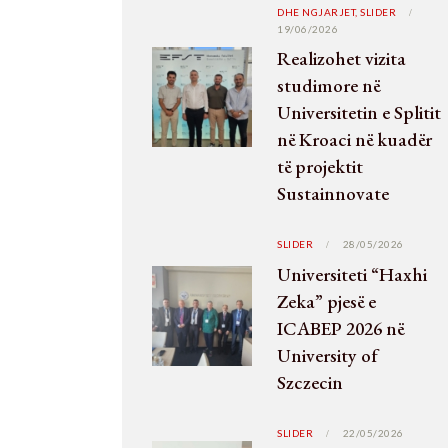
DHE NGJARJET,
SLIDER
19/06/2026
Realizohet vizita
studimore në
Universitetin e Splitit
në Kroaci në kuadër
të projektit
Sustainnovate
SLIDER
28/05/2026
Universiteti “Haxhi
Zeka” pjesë e
ICABEP 2026 në
University of
Szczecin
SLIDER
22/05/2026