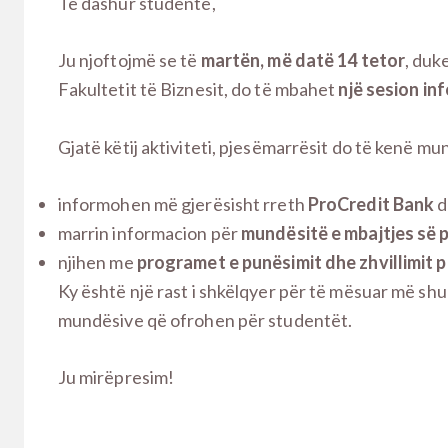
Të dashur studentë,
Ju njoftojmë se të
martën, më datë 14 tetor
, duk
Fakultetit të Biznesit, do të mbahet
një sesion i
Gjatë këtij aktiviteti, pjesëmarrësit do të kenë mu
informohen më gjerësisht rreth
ProCredit Bank
d
marrin informacion për
mundësitë e mbajtjes së 
njihen me
programet e punësimit dhe zhvillimit 
Ky është një rast i shkëlqyer për të mësuar më sh
mundësive që ofrohen për studentët.
Ju mirëpresim!