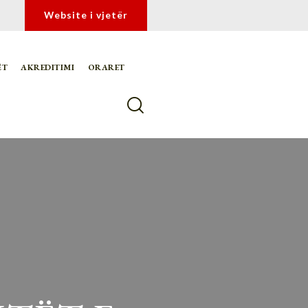
Website i vjetër
ËT
AKREDITIMI
ORARET