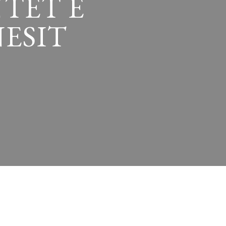
TËT E
NESIT