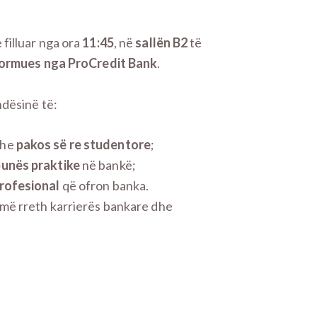
e filluar nga ora
11:45
, në
sallën B2
të
nformues nga ProCredit Bank
.
ndësinë të:
he
pakos së re studentore
;
punës praktike
në bankë;
profesional
që ofron banka.
umë rreth karrierës bankare dhe