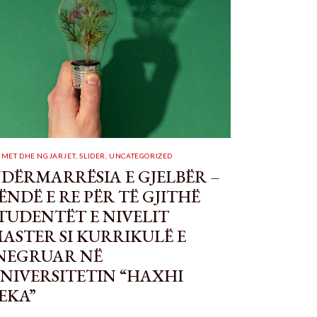
JMET DHE NGJARJET
,
SLIDER
,
UNCATEGORIZED
DËRMARRËSIA E GJELBËR –
ËNDË E RE PËR TË GJITHË
TUDENTËT E NIVELIT
ASTER SI KURRIKULË E
NEGRUAR NË
NIVERSITETIN “HAXHI
EKA”