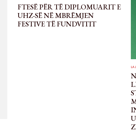
FTESË PËR TË DIPLOMUARIT E
UHZ-SË NË MBRËMJEN
FESTIVE TË FUNDVITIT
LA
N
L
S
M
I
U
Z