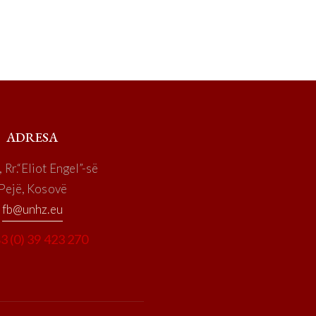
ADRESA
 Rr.“Eliot Engel”-së
Pejë, Kosovë
fb@unhz.eu
3 (0) 39 423 270