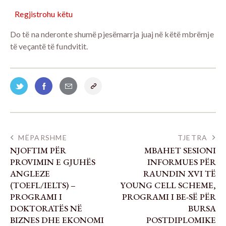
Regjistrohu këtu
Do të na nderonte shumë pjesëmarrja juaj në këtë mbrëmje
të veçantë të fundvitit.
MËPARSHME
TJETRA
NJOFTIM PËR
MBAHET SESIONI
PROVIMIN E GJUHËS
INFORMUES PËR
ANGLEZE
RAUNDIN XVI TË
(TOEFL/IELTS) –
YOUNG CELL SCHEME,
PROGRAMI I
PROGRAMI I BE-SË PËR
DOKTORATËS NË
BURSA
BIZNES DHE EKONOMI
POSTDIPLOMIKE