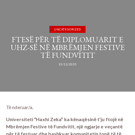
UNCATEGORIZED
FTESË PËR TË DIPLOMUARIT E
UHZ-SË NË MBRËMJEN FESTIVE
TË FUNDVITIT
15/12/2025
Të nderuar/a,
Universiteti “Haxhi Zeka” ka kënaqësinë t’ju ftojë në
Mbrëmjen Festive të Fundvitit, një ngjarje e veçantë
për të festuar dhe bashkuar komunitetin tonë të të