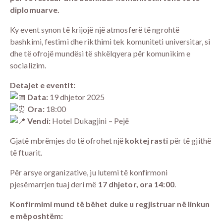
diplomuarve.
Ky event synon të krijojë një atmosferë të ngrohtë
bashkimi, festimi dhe rikthimi tek komuniteti universitar, si
dhe të ofrojë mundësi të shkëlqyera për komunikim e
socializim.
Detajet e eventit:
Data:
19 dhjetor 2025
Ora:
18:00
Vendi:
Hotel Dukagjini – Pejë
Gjatë mbrëmjes do të ofrohet një
koktej rasti
për të gjithë
të ftuarit.
Për arsye organizative, ju lutemi të konfirmoni
pjesëmarrjen tuaj deri më
17 dhjetor, ora 14:00
.
Konfirmimi mund të bëhet duke u regjistruar në linkun
e mëposhtëm: