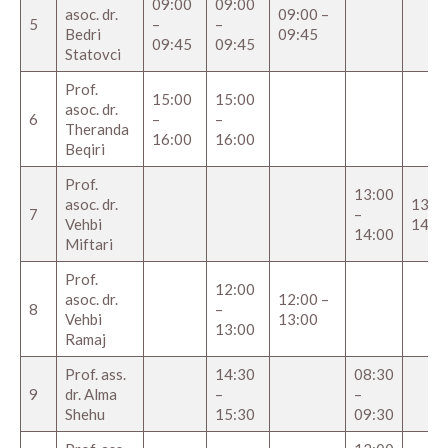
09:00
09:00
asoc. dr.
09:00 –
5
–
–
Bedri
09:45
09:45
09:45
Statovci
Prof.
15:00
15:00
asoc. dr.
6
–
–
Theranda
16:00
16:00
Beqiri
Prof.
13:00
asoc. dr.
13:00
7
–
Vehbi
14:0
14:00
Miftari
Prof.
12:00
asoc. dr.
12:00 –
8
–
Vehbi
13:00
13:00
Ramaj
Prof. ass.
14:30
08:30
9
dr. Alma
–
–
Shehu
15:30
09:30