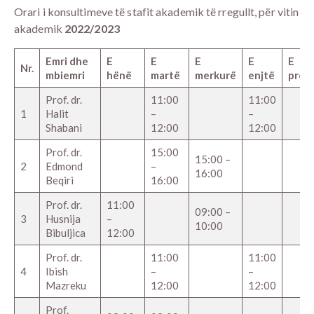
Orari i konsultimeve të stafit akademik të rregullt, për vitin
akademik
2022/2023
Emri dhe
E
E
E
E
E
Nr.
mbiemri
hënë
martë
merkurë
enjtë
prem
Prof. dr.
11:00
11:00
1
Halit
–
–
Shabani
12:00
12:00
Prof. dr.
15:00
15:00 –
2
Edmond
–
16:00
Beqiri
16:00
Prof. dr.
11:00
09:00 –
3
Husnija
–
10:00
Bibuljica
12:00
Prof. dr.
11:00
11:00
4
Ibish
–
–
Mazreku
12:00
12:00
Prof.