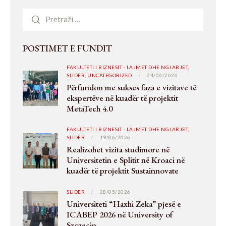
POSTIMET E FUNDIT
FAKULTETI I BIZNESIT - LAJMET DHE NGJARJET,
SLIDER,
UNCATEGORIZED
24/06/2026
Përfundon me sukses faza e vizitave të
ekspertëve në kuadër të projektit
MetaTech 4.0
FAKULTETI I BIZNESIT - LAJMET DHE NGJARJET,
SLIDER
19/06/2026
Realizohet vizita studimore në
Universitetin e Splitit në Kroaci në
kuadër të projektit Sustainnovate
SLIDER
28/05/2026
Universiteti “Haxhi Zeka” pjesë e
ICABEP 2026 në University of
Szczecin