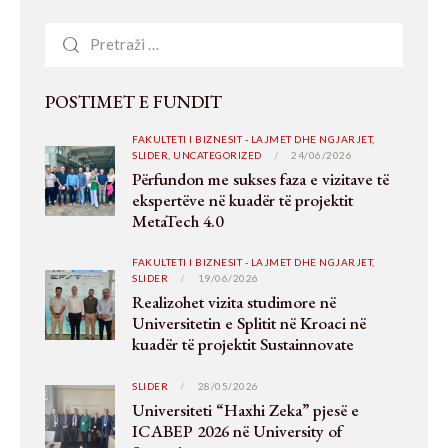
POSTIMET E FUNDIT
FAKULTETI I BIZNESIT - LAJMET DHE NGJARJET,
SLIDER,
UNCATEGORIZED
24/06/2026
Përfundon me sukses faza e vizitave të
ekspertëve në kuadër të projektit
MetaTech 4.0
FAKULTETI I BIZNESIT - LAJMET DHE NGJARJET,
SLIDER
19/06/2026
Realizohet vizita studimore në
Universitetin e Splitit në Kroaci në
kuadër të projektit Sustainnovate
SLIDER
28/05/2026
Universiteti “Haxhi Zeka” pjesë e
ICABEP 2026 në University of