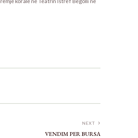
ëmje korale në Teatrin Istref Begolli ne
NEXT
VENDIM PER BURSA