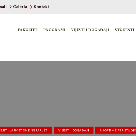
ail
Galeria
Kontakt
FAKULTET
PROGRAMI
VIJESTI I DOGAĐAJI
STUDENTI
NESIT - LAJMET DHE NGJARJET
VIJESTI I DOGAĐAJI
NJOFTIME PËR STUDE