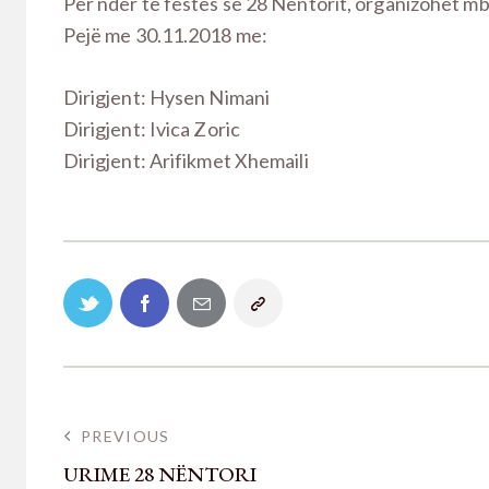
Për nder të festës së 28 Nëntorit, organizohet mbr
Pejë me 30.11.2018 me:
Dirigjent: Hysen Nimani
Dirigjent: Ivica Zoric
Dirigjent: Arifikmet Xhemaili
PREVIOUS
URIME 28 NËNTORI