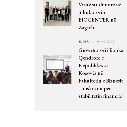
Vizitë studimore në
inkubatorin
BIOCENTER në
Zagreb
SLIDER
04/05/2026
Guvernatori i Banka
Qendrore e
Republikës së
Kosovës në
Fakultetin e Biznesit
– diskutim për
stabilitetin financiar