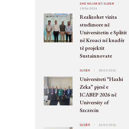
DHE NGJARJET,
SLIDER
19/06/2026
Realizohet vizita
studimore në
Universitetin e Splitit
në Kroaci në kuadër
të projektit
Sustainnovate
SLIDER
28/05/2026
Universiteti “Haxhi
Zeka” pjesë e
ICABEP 2026 në
University of
Szczecin
SLIDER
22/05/2026