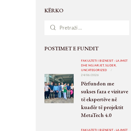
KËRKO
POSTIMET E FUNDIT
FAKULTETI I BIZNESIT - LAJMET
DHE NGJARJET,
SLIDER,
UNCATEGORIZED
24/06/2026
Përfundon me
sukses faza e vizitave
të ekspertëve në
kuadër të projektit
MetaTech 4.0
FAKULTETI I BIZNESIT - LAJMET