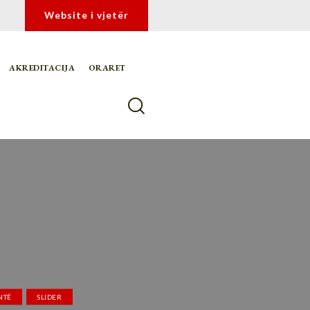
Website i vjetër
AKREDITACIJA
ORARET
NTË
SLIDER