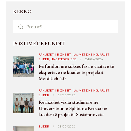
KËRKO
POSTIMET E FUNDIT
FAKULTETI I BIZNESIT - LAJMET DHE NGJARJET,
SLIDER,
UNCATEGORIZED
24/06/2026
Përfundon me sukses faza e vizitave të
ekspertëve në kuadër të projektit
MetaTech 4.0
FAKULTETI I BIZNESIT - LAJMET DHE NGJARJET,
SLIDER
19/06/2026
Realizohet vizita studimore në
Universitetin e Splitit në Kroaci në
kuadër të projektit Sustainnovate
SLIDER
28/05/2026