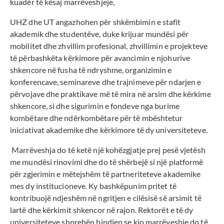
kuadër të kësaj marrëveshjeje,
UHZ dhe UT angazhohen për shkëmbimin e stafit
akademik dhe studentëve, duke krijuar mundësi për
mobilitet dhe zhvillim profesional, zhvillimin e projekteve
të përbashkëta kërkimore për avancimin e njohurive
shkencore në fusha të ndryshme, organizimin e
konferencave, seminareve dhe trajnimeve për ndarjen e
përvojave dhe praktikave më të mira në arsim dhe kërkime
shkencore, si dhe sigurimin e fondeve nga burime
kombëtare dhe ndërkombëtare për të mbështetur
iniciativat akademike dhe kërkimore të dy universiteteve.
Marrëveshja do të ketë një kohëzgjatje prej pesë vjetësh
me mundësi rinovimi dhe do të shërbejë si një platformë
për zgjerimin e mëtejshëm të partneriteteve akademike
mes dy institucioneve. Ky bashkëpunim pritet të
kontribuojë ndjeshëm në ngritjen e cilësisë së arsimit të
lartë dhe kërkimit shkencor në rajon. Rektorët e të dy
universiteteve shprehën bindjen se kjo marrëveshje do të