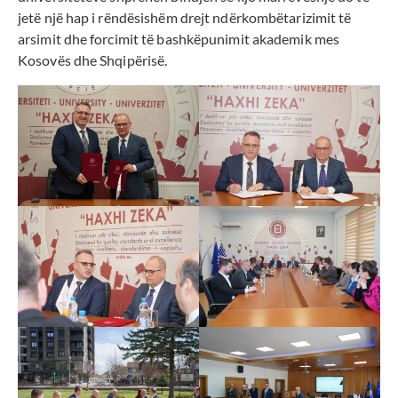
jetë një hap i rëndësishëm drejt ndërkombëtarizimit të
arsimit dhe forcimit të bashkëpunimit akademik mes
Kosovës dhe Shqipërisë.