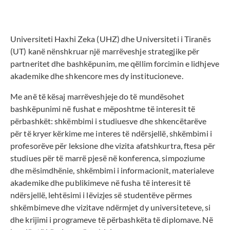
Universiteti Haxhi Zeka (UHZ) dhe Universiteti i Tiranës
(UT) kanë nënshkruar një marrëveshje strategjike për
partneritet dhe bashkëpunim, me qëllim forcimin e lidhjeve
akademike dhe shkencore mes dy institucioneve.
Me anë të kësaj marrëveshjeje do të mundësohet
bashkëpunimi në fushat e mëposhtme të interesit të
përbashkët: shkëmbimi i studiuesve dhe shkencëtarëve
për të kryer kërkime me interes të ndërsjellë, shkëmbimi i
profesorëve për leksione dhe vizita afatshkurtra, ftesa për
studiues për të marrë pjesë në konferenca, simpoziume
dhe mësimdhënie, shkëmbimi i informacionit, materialeve
akademike dhe publikimeve në fusha të interesit të
ndërsjellë, lehtësimi i lëvizjes së studentëve përmes
shkëmbimeve dhe vizitave ndërmjet dy universiteteve, si
dhe krijimi i programeve të përbashkëta të diplomave. Në