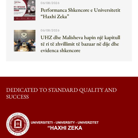
06/08/2026
Performanca Shkencore e Universitetit
“Haxhi Zeka”
06/08/2026
UHZ dhe Malisheva hapin një kapitull
të ri të zhvillimit të bazuar në dije dhe
evidenca shkencore
DEDICATED TO STANDARD QUALITY AND
SUCCESS