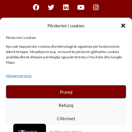
Faculties
Përdorimi i cookies
Përdorimi i cookies
Faculty of Business
Kjo ueb-faqe përdor cookies dhe teknologji të ngjashme për funksionimin
Faculty of Law
teknik të faqes. Me pëlqimin tuaj, ne mund të përdorim gjithashtu cookies
analitike dhe të shfaqim përmbajtje nga palë të treta si YouTube dhe Google
Faculty of THEM
Maps.
Faculty of Agribusiness
Manage services
Faculty of Arts
ADDRESS
Pranoj
UÇK,Street, 30000, Peja, Kosovo
Refuzoj
+ 383 (0) 39 410 970
info@unhz.eu
Cilësimet
Haxhi Zeka University © 2026. All Rights Reserved.
English
Politika e Privatësisë