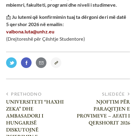
mbiemri, fakulteti, programi dhe niveli i studimeve.
📩
Ju lutemi që konfirmimin tuaj ta dërgoni deri më datë
5 qershor 2026 në emailin:
valbona.luta@unhz.eu
(Drejtoreshë për Çështje Studentore)
PRETHODNO
SLJEDEĆE
UNIVERSITETI “HAXHI
NJOFTIM PËR
ZEKA” DHE
PARAQITJEN E
AMBASADORI I
PROVIMEVE – AFATI I
HUNGARISË
QERSHORIT 2026
DISKUTOJNË