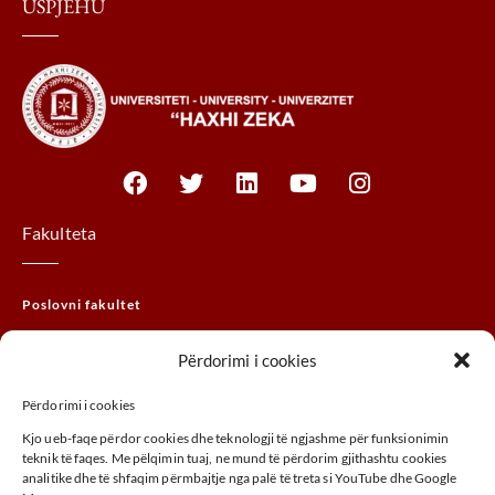
USPJEHU
Fakulteta
Poslovni fakultet
Pravni fakultet
Përdorimi i cookies
MTHM fakultet
Përdorimi i cookies
Fakultet agrobiznisa
Kjo ueb-faqe përdor cookies dhe teknologji të ngjashme për funksionimin
Fakultet umjetnosti
teknik të faqes. Me pëlqimin tuaj, ne mund të përdorim gjithashtu cookies
analitike dhe të shfaqim përmbajtje nga palë të treta si YouTube dhe Google