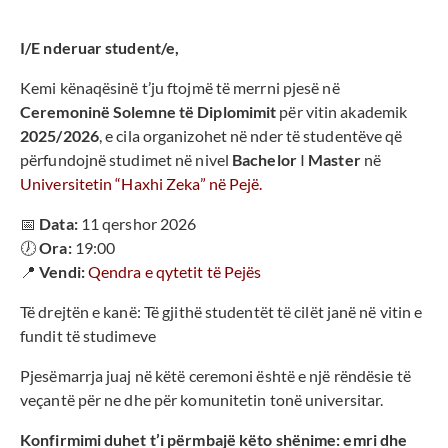
I/E nderuar student/e,
Kemi kënaqësinë t’ju ftojmë të merrni pjesë në
Ceremoninë Solemne të Diplomimit
për vitin akademik
2025/2026
, e cila organizohet në nder të studentëve që
përfundojnë studimet në nivel
Bachelor
I
Master
në
Universitetin “Haxhi Zeka” në Pejë.
📅
Data:
11 qershor 2026
🕖
Ora:
19:00
📍
Vendi:
Qendra e qytetit të Pejës
Të drejtën e kanë: Të gjithë studentët të cilët janë në vitin e
fundit të studimeve
Pjesëmarrja juaj në këtë ceremoni është e një rëndësie të
veçantë për ne dhe për komunitetin tonë universitar.
Konfirmimi duhet t’i përmbajë këto shënime: emri dhe