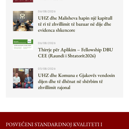
06/08/2026
UHZ dhe Malisheva hapin një kapitull
të ri të zhvillimit të bazuar në dije dhe
evidenca shkencore
06/08/2026
Thirrje për Aplikim – Fellowship DBU
CEE (Raundi i Shtatorit2026)
05/08/2026
UHZ dhe Komuna e Gjakovës vendosin
dijen dhe të dhënat në shërbim të
zhvillimit rajonal
POSVEĆENI STANDARDNOJ KVALITETI I