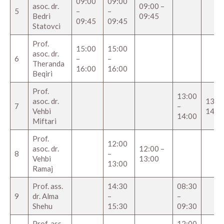
09:00
09:00
asoc. dr.
09:00 –
5
–
–
Bedri
09:45
09:45
09:45
Statovci
Prof.
15:00
15:00
asoc. dr.
6
–
–
Theranda
16:00
16:00
Beqiri
Prof.
13:00
asoc. dr.
13:00
7
–
Vehbi
14:0
14:00
Miftari
Prof.
12:00
asoc. dr.
12:00 –
8
–
Vehbi
13:00
13:00
Ramaj
Prof. ass.
14:30
08:30
9
dr. Alma
–
–
Shehu
15:30
09:30
Prof. ass.
12:00