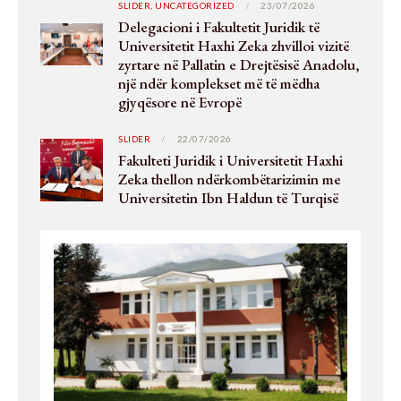
SLIDER,
UNCATEGORIZED
23/07/2026
Delegacioni i Fakultetit Juridik të
Universitetit Haxhi Zeka zhvilloi vizitë
zyrtare në Pallatin e Drejtësisë Anadolu,
një ndër komplekset më të mëdha
gjyqësore në Evropë
SLIDER
22/07/2026
Fakulteti Juridik i Universitetit Haxhi
Zeka thellon ndërkombëtarizimin me
Universitetin Ibn Haldun të Turqisë