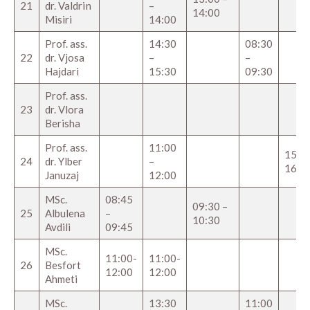
21
dr. Valdrin
–
14:00
Misiri
14:00
Prof. ass.
14:30
08:30
22
dr. Vjosa
–
–
Hajdari
15:30
09:30
Prof. ass.
23
dr. Vlora
Berisha
Prof. ass.
11:00
15:00
24
dr. Ylber
–
16:0
Januzaj
12:00
MSc.
08:45
09:30 –
25
Albulena
–
10:30
Avdili
09:45
MSc.
11:00-
11:00-
26
Besfort
12:00
12:00
Ahmeti
MSc.
13:30
11:00