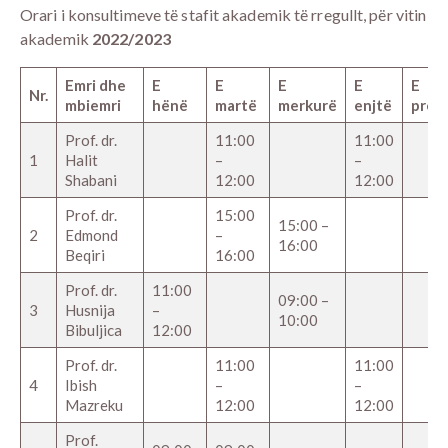
Orari i konsultimeve të stafit akademik të rregullt, për vitin
akademik
2022/2023
Emri dhe
E
E
E
E
E
Nr.
mbiemri
hënë
martë
merkurë
enjtë
prem
Prof. dr.
11:00
11:00
1
Halit
–
–
Shabani
12:00
12:00
Prof. dr.
15:00
15:00 –
2
Edmond
–
16:00
Beqiri
16:00
Prof. dr.
11:00
09:00 –
3
Husnija
–
10:00
Bibuljica
12:00
Prof. dr.
11:00
11:00
4
Ibish
–
–
Mazreku
12:00
12:00
Prof.