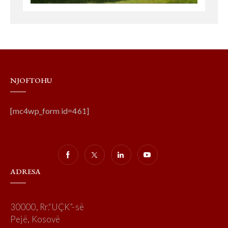
NJOFTOHU
[mc4wp_form id=461]
ADRESA
30000, Rr.“UÇK”-së
Pejë, Kosovë