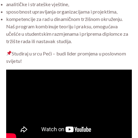
analitičke i strateške vještine,
sposobnost upravljanja organizacijama i projektima,
kompetencije za rad u dinamičnom tržišnom okruženju.
Naš program kombinuje teoriju i praksu, omogućava
učešće u studentskim razmjenama i priprema diplomce za
tržište rada ili nastavak studija.
Studiraj u srcu Peći – budi lider promjena u poslovnom
svijetu!