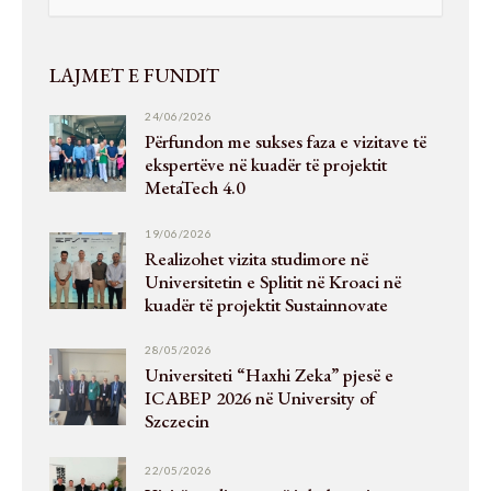
LAJMET E FUNDIT
24/06/2026
Përfundon me sukses faza e vizitave të
ekspertëve në kuadër të projektit
MetaTech 4.0
19/06/2026
Realizohet vizita studimore në
Universitetin e Splitit në Kroaci në
kuadër të projektit Sustainnovate
28/05/2026
Universiteti “Haxhi Zeka” pjesë e
ICABEP 2026 në University of
Szczecin
22/05/2026