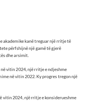
e akademike kanë treguar një rritje të
ete përfshijnë një gamë të gjerë
cës dhe arsimit.
ë vitin 2024, një rritje e ndjeshme
ime në vitin 2022. Ky progres tregon një
 vitin 2024, një rritje e konsiderueshme