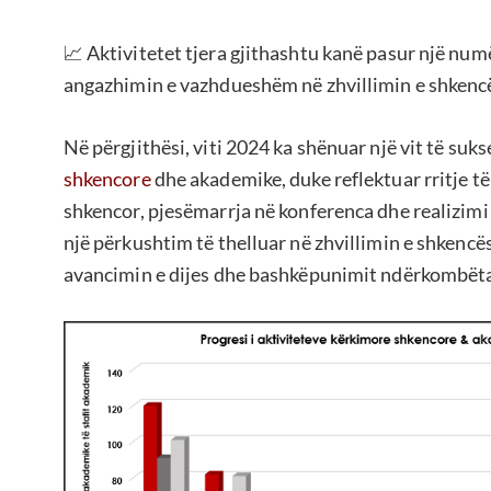
📈 Aktivitetet tjera gjithashtu kanë pasur një numë
angazhimin e vazhdueshëm në zhvillimin e shkencë
Në përgjithësi, viti 2024 ka shënuar një vit të suk
shkencore
dhe akademike, duke reflektuar rritje t
shkencor, pjesëmarrja në konferenca dhe realizimi
një përkushtim të thelluar në zhvillimin e shkencë
avancimin e dijes dhe bashkëpunimit ndërkombëta