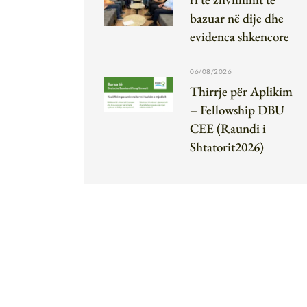
bazuar në dije dhe
evidenca shkencore
06/08/2026
Thirrje për Aplikim
– Fellowship DBU
CEE (Raundi i
Shtatorit2026)