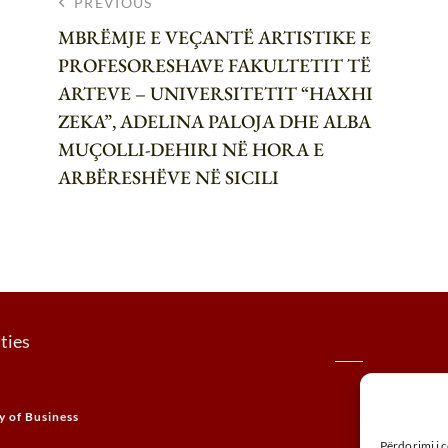
PREVIOUS
MBRËMJE E VEÇANTË ARTISTIKE E
PROFESORESHAVE FAKULTETIT TË
ARTEVE – UNIVERSITETIT “HAXHI
ZEKA”, ADELINA PALOJA DHE ALBA
MUÇOLLI-DEHIRI NË HORA E
ARBËRESHËVE NË SICILI
ties
UÇK,Str
y of Business
+ 
Përdorimi i 