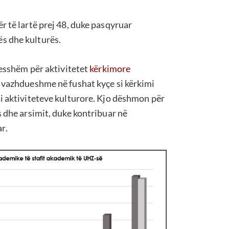
r të lartë prej 48, duke pasqyruar
s dhe kulturës.
sesshëm për aktivitetet
kërkimore
ë vazhdueshme në fushat kyçe si kërkimi
 i aktiviteteve kulturore. Kjo dëshmon për
s dhe arsimit, duke kontribuar në
r.