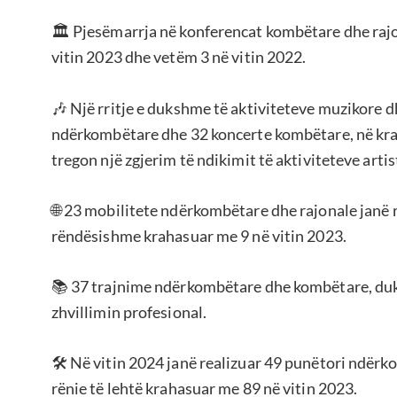
🏛️ Pjesëmarrja në konferencat kombëtare dhe rajo
vitin 2023 dhe vetëm 3 në vitin 2022.
🎶 Një rritje e dukshme të aktiviteteve muzikore 
ndërkombëtare dhe 32 koncerte kombëtare, në kra
tregon një zgjerim të ndikimit të aktiviteteve artis
🌐 23 mobilitete ndërkombëtare dhe rajonale janë re
rëndësishme krahasuar me 9 në vitin 2023.
📚 37 trajnime ndërkombëtare dhe kombëtare, duk
zhvillimin profesional.
🛠️ Në vitin 2024 janë realizuar 49 punëtori ndër
rënie të lehtë krahasuar me 89 në vitin 2023.