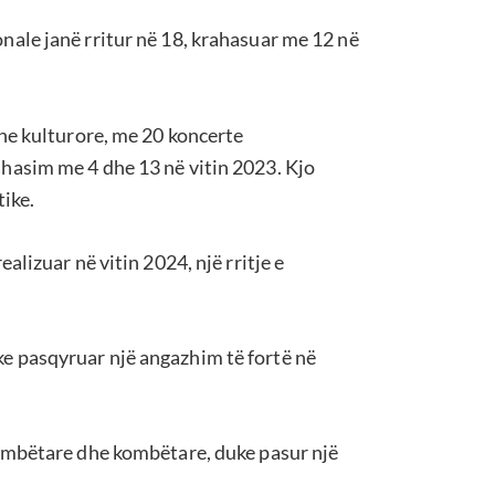
nale janë rritur në 18, krahasuar me 12 në
dhe kulturore, me 20 koncerte
hasim me 4 dhe 13 në vitin 2023. Kjo
tike.
alizuar në vitin 2024, një rritje e
e pasqyruar një angazhim të fortë në
kombëtare dhe kombëtare, duke pasur një