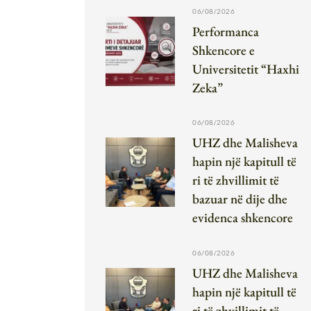
06/08/2026
Performanca
Shkencore e
Universitetit “Haxhi
Zeka”
06/08/2026
UHZ dhe Malisheva
hapin një kapitull të
ri të zhvillimit të
bazuar në dije dhe
evidenca shkencore
06/08/2026
UHZ dhe Malisheva
hapin një kapitull të
ri të zhvillimit të