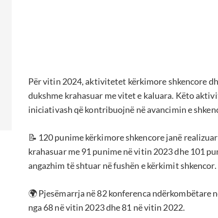
Për vitin 2024, aktivitetet kërkimore shkencore dh
dukshme krahasuar me vitet e kaluara. Këto aktivit
iniciativash që kontribuojnë në avancimin e shken
📝 120 punime kërkimore shkencore janë realizuar n
krahasuar me 91 punime në vitin 2023 dhe 101 pun
angazhim të shtuar në fushën e kërkimit shkencor.
🌍 Pjesëmarrja në 82 konferenca ndërkombëtare në
nga 68 në vitin 2023 dhe 81 në vitin 2022.