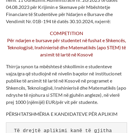
04.08.2023 për Krijimin e Skemave për Mbështetje
Financiare të Studentëve për Ndarjen e Bursave dhe
Vendimit Nr. 01B-194 të datës 30.10.2024, nxjerrë:
COMPETITION
Për ndarjen e bursave për studentet në fushat e Shkencës,
Teknologjisë, Inxhinierisë dhe Matematikës (apo STEM) të
arsimit të lartë në Kosovë
Thirrja synon ta mbështesë shkollimin e studenteve
vajza/gra që studiojnë në nivelin baçelor në institucionet
publike të arsimit të lartë në Kosovë në programet e
Shkencës, Teknologjisë, Inxhinierisë dhe Matematikës (apo
ndryshe të njohura si STEM në gjuhën angleze), në vlerë
prej 1000 (njëmijë) EUR/për vit për studente.
PËRSHTATSHMËRIA E KANDIDATEVE PËR APLIKIM
 Të drejtë aplikimi kanë të gjitha 