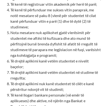
Të kenë të regjistruar vitin akademik për herë të parë;
Të kenë të përfunduar me sukses vitin paraprak, me
notë mesatare së paku 8 (vlenë për studentet të cilat
kanë përfunduar vitin e parë (1) dhe të dytë (2) të
studimeve;
Nota mesatare nuk aplikohet gjatë vlerësimit për
studentet me aftësi të kufizuara dhe ato mund të
përfitojnë bursë brenda dyfishit të afatit të rregullt të
studimeve të parapara me legjislacion në fuqi, varësisht
nga kohëzgjatja e programit;
Të drejtë aplikimi kanë vetëm studentet e nivelit
baçelor;
Të drejtë aplikimi kanë vetëm studentet në studime të
rregullta;
Të drejtë aplikimi nuk kanë studentet të cilët e kanë
përsëritur ndonjë vit të studimit;
Të kenë llogari bankare personale (në emër të
aplikueses) dhe aktive, në njërën nga Bankat e