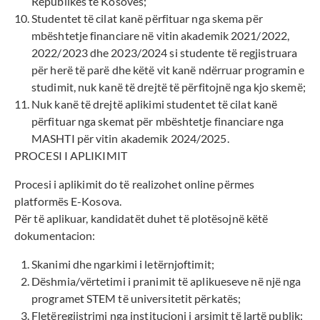
Republikës të Kosovës;
Studentet të cilat kanë përfituar nga skema për
mbështetje financiare në vitin akademik 2021/2022,
2022/2023 dhe 2023/2024 si studente të regjistruara
për herë të parë dhe këtë vit kanë ndërruar programin e
studimit, nuk kanë të drejtë të përfitojnë nga kjo skemë;
Nuk kanë të drejtë aplikimi studentet të cilat kanë
përfituar nga skemat për mbështetje financiare nga
MASHTI për vitin akademik 2024/2025.
PROCESI I APLIKIMIT
Procesi i aplikimit do të realizohet online përmes
platformës E-Kosova.
Për të aplikuar, kandidatët duhet të plotësojnë këtë
dokumentacion:
Skanimi dhe ngarkimi i letërnjoftimit;
Dëshmia/vërtetimi i pranimit të aplikueseve në një nga
programet STEM të universitetit përkatës;
Fletëregjistrimi nga institucioni i arsimit të lartë publik;