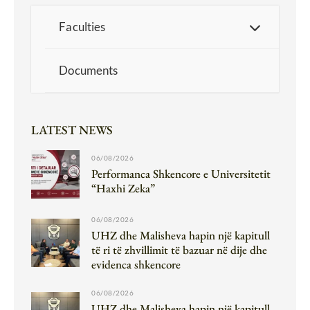
Faculties
Documents
LATEST NEWS
06/08/2026
Performanca Shkencore e Universitetit
“Haxhi Zeka”
06/08/2026
UHZ dhe Malisheva hapin një kapitull
të ri të zhvillimit të bazuar në dije dhe
evidenca shkencore
06/08/2026
UHZ dhe Malisheva hapin një kapitull