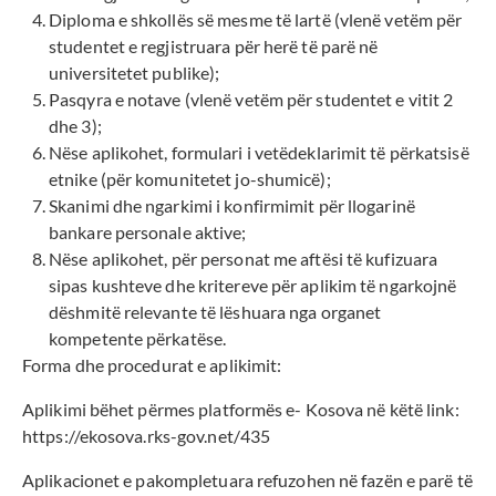
Diploma e shkollës së mesme të lartë (vlenë vetëm për
studentet e regjistruara për herë të parë në
universitetet publike);
Pasqyra e notave (vlenë vetëm për studentet e vitit 2
dhe 3);
Nëse aplikohet, formulari i vetëdeklarimit të përkatsisë
etnike (për komunitetet jo-shumicë);
Skanimi dhe ngarkimi i konfirmimit për llogarinë
bankare personale aktive;
Nëse aplikohet, për personat me aftësi të kufizuara
sipas kushteve dhe kritereve për aplikim të ngarkojnë
dëshmitë relevante të lëshuara nga organet
kompetente përkatëse.
Forma dhe procedurat e aplikimit:
Aplikimi bëhet përmes platformës e- Kosova në këtë link:
https://ekosova.rks-gov.net/435
Aplikacionet e pakompletuara refuzohen në fazën e parë të