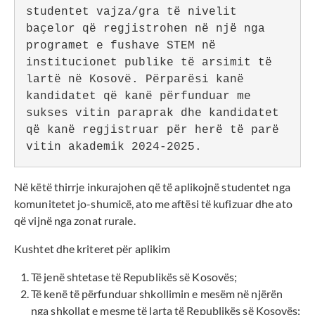
studentet vajza/gra të nivelit 
baçelor që regjistrohen në një nga 
programet e fushave STEM në 
institucionet publike të arsimit të 
lartë në Kosovë. Përparësi kanë 
kandidatet që kanë përfunduar me 
sukses vitin paraprak dhe kandidatet 
që kanë regjistruar për herë të parë 
vitin akademik 2024-2025.
Në këtë thirrje inkurajohen që të aplikojnë studentet nga
komunitetet jo-shumicë, ato me aftësi të kufizuar dhe ato
që vijnë nga zonat rurale.
Kushtet dhe kriteret për aplikim
Të jenë shtetase të Republikës së Kosovës;
Të kenë të përfunduar shkollimin e mesëm në njërën
nga shkollat e mesme të larta të Republikës së Kosovës;