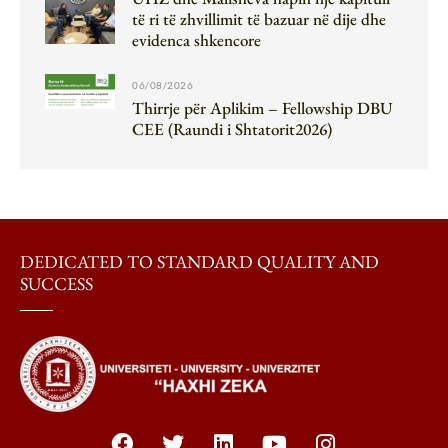
të ri të zhvillimit të bazuar në dije dhe
evidenca shkencore
06/08/2026
Thirrje për Aplikim – Fellowship DBU
CEE (Raundi i Shtatorit2026)
DEDICATED TO STANDARD QUALITY AND
SUCCESS