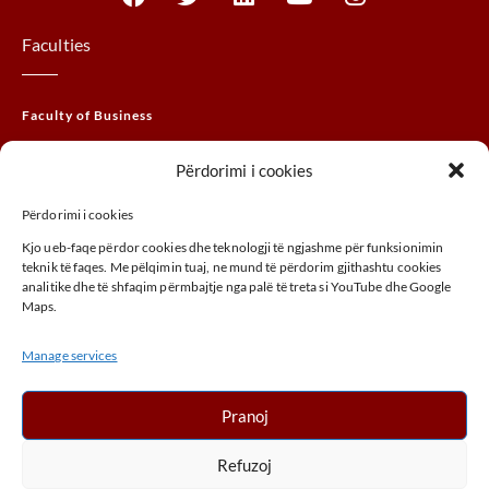
Faculties
Faculty of Business
Faculty of Law
Përdorimi i cookies
Faculty of THEM
Përdorimi i cookies
Faculty of Agribusiness
Kjo ueb-faqe përdor cookies dhe teknologji të ngjashme për funksionimin
Faculty of Arts
teknik të faqes. Me pëlqimin tuaj, ne mund të përdorim gjithashtu cookies
analitike dhe të shfaqim përmbajtje nga palë të treta si YouTube dhe Google
Maps.
ADDRESS
Manage services
UÇK,Street, 30000, Peja, Kosovo
+ 383 (0) 39 410 970
Pranoj
info@unhz.eu
Refuzoj