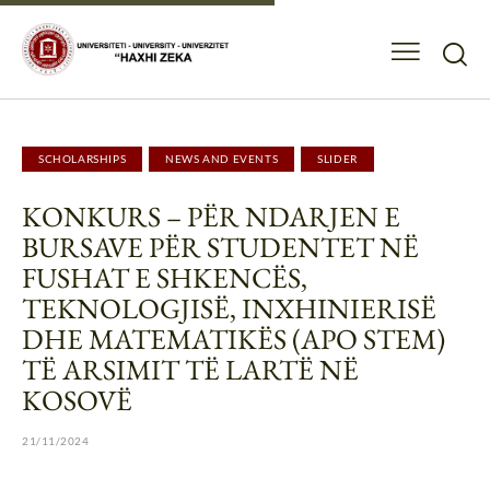
SCHOLARSHIPS
NEWS AND EVENTS
SLIDER
KONKURS – PËR NDARJEN E
BURSAVE PËR STUDENTET NË
FUSHAT E SHKENCËS,
TEKNOLOGJISË, INXHINIERISË
DHE MATEMATIKËS (APO STEM)
TË ARSIMIT TË LARTË NË
KOSOVË
21/11/2024