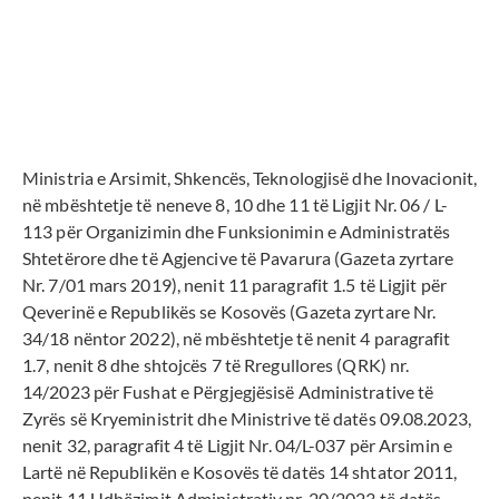
Ministria e Arsimit, Shkencës, Teknologjisë dhe Inovacionit,
në mbështetje të neneve 8, 10 dhe 11 të Ligjit Nr. 06 / L-
113 për Organizimin dhe Funksionimin e Administratës
Shtetërore dhe të Agjencive të Pavarura (Gazeta zyrtare
Nr. 7/01 mars 2019), nenit 11 paragrafit 1.5 të Ligjit për
Qeverinë e Republikës se Kosovës (Gazeta zyrtare Nr.
34/18 nëntor 2022), në mbështetje të nenit 4 paragrafit
1.7, nenit 8 dhe shtojcës 7 të Rregullores (QRK) nr.
14/2023 për Fushat e Përgjegjësisë Administrative të
Zyrës së Kryeministrit dhe Ministrive të datës 09.08.2023,
nenit 32, paragrafit 4 të Ligjit Nr. 04/L-037 për Arsimin e
Lartë në Republikën e Kosovës të datës 14 shtator 2011,
nenit 11 Udhëzimit Administrativ nr. 20/2023 të datës