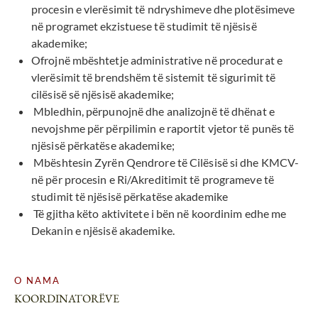
procesin e vlerësimit të ndryshimeve dhe plotësimeve
në programet ekzistuese të studimit të njësisë
akademike;
Ofrojnë mbështetje administrative në procedurat e
vlerësimit të brendshëm të sistemit të sigurimit të
cilësisë së njësisë akademike;
Mbledhin, përpunojnë dhe analizojnë të dhënat e
nevojshme për përpilimin e raportit vjetor të punës të
njësisë përkatëse akademike;
Mbështesin Zyrën Qendrore të Cilësisë si dhe KMCV-
në për procesin e Ri/Akreditimit të programeve të
studimit të njësisë përkatëse akademike
Të gjitha këto aktivitete i bën në koordinim edhe me
Dekanin e njësisë akademike.
O NAMA
KOORDINATORËVE