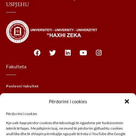
USPJEHU
Fakulteta
Poslovni fakultet
Pravni fakultet
Përdorimi i cookies
MTHM fakultet
Përdorimi i cookies
Fakultet agrobiznisa
Kjo ueb-faqe përdor cookies dhe teknologji të ngjashme për funksionimin
Fakultet umjetnosti
teknik të faqes. Me pëlqimin tuaj, ne mund të përdorim gjithashtu cookies
analitike dhe të shfaqim përmbajtje nga palë të treta si YouTube dhe Google