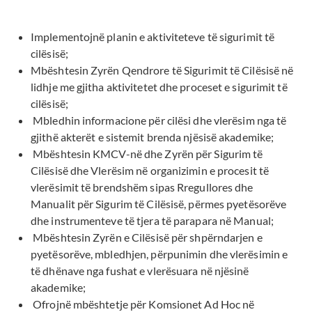
Implementojnë planin e aktiviteteve të sigurimit të
cilësisë;
Mbështesin Zyrën Qendrore të Sigurimit të Cilësisë në
lidhje me gjitha aktivitetet dhe proceset e sigurimit të
cilësisë;
Mbledhin informacione për cilësi dhe vlerësim nga të
gjithë akterët e sistemit brenda njësisë akademike;
Mbështesin KMCV-në dhe Zyrën për Sigurim të
Cilësisë dhe Vlerësim në organizimin e procesit të
vlerësimit të brendshëm sipas Rregullores dhe
Manualit për Sigurim të Cilësisë, përmes pyetësorëve
dhe instrumenteve të tjera të parapara në Manual;
Mbështesin Zyrën e Cilësisë për shpërndarjen e
pyetësorëve, mbledhjen, përpunimin dhe vlerësimin e
të dhënave nga fushat e vlerësuara në njësinë
akademike;
Ofrojnë mbështetje për Komsionet Ad Hoc në