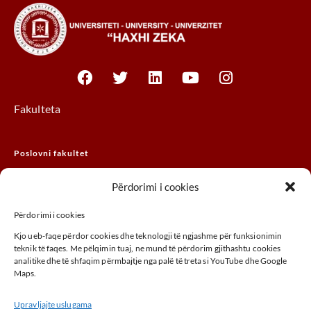
Fakulteta
Poslovni fakultet
Pravni fakultet
Përdorimi i cookies
MTHM fakultet
Përdorimi i cookies
Fakultet agrobiznisa
Kjo ueb-faqe përdor cookies dhe teknologji të ngjashme për funksionimin
Fakultet umjetnosti
teknik të faqes. Me pëlqimin tuaj, ne mund të përdorim gjithashtu cookies
analitike dhe të shfaqim përmbajtje nga palë të treta si YouTube dhe Google
Maps.
ADRESA
Upravljajte uslugama