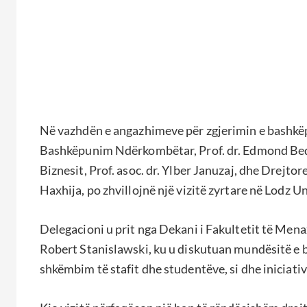
Në vazhdën e angazhimeve për zgjerimin e bashkë
Bashkëpunim Ndërkombëtar, Prof. dr. Edmond Beqi
Biznesit, Prof. asoc. dr. Ylber Januzaj, dhe Drej
Haxhija, po zhvillojnë një vizitë zyrtare në Lodz U
Delegacioni u prit nga Dekani i Fakultetit të Me
Robert Stanislawski, ku u diskutuan mundësitë e 
shkëmbim të stafit dhe studentëve, si dhe iniciativ