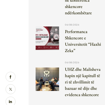
në konferenca
shkencore
ndërkombëtare
06/08/2026
Performanca
Shkencore e
Universitetit “Haxhi
Zeka”
06/08/2026
UHZ dhe Malisheva
hapin një kapitull të
ri të zhvillimit të
bazuar në dije dhe
evidenca shkencore