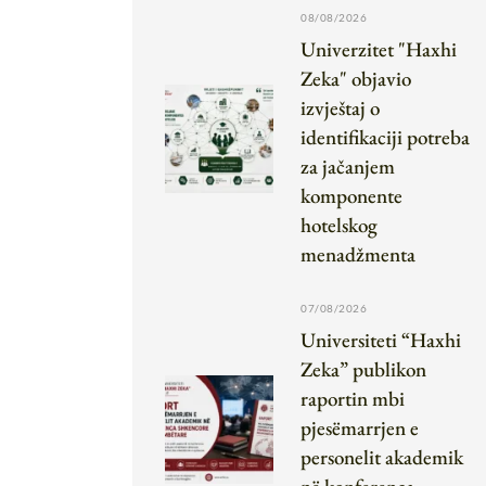
08/08/2026
Univerzitet "Haxhi
Zeka" objavio
izvještaj o
identifikaciji potreba
za jačanjem
komponente
hotelskog
menadžmenta
07/08/2026
Universiteti “Haxhi
Zeka” publikon
raportin mbi
pjesëmarrjen e
personelit akademik