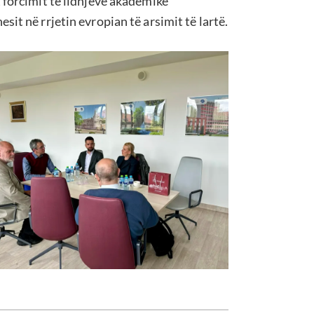
 forcimit të lidhjeve akademike
it në rrjetin evropian të arsimit të lartë.