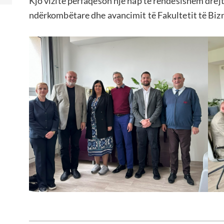
Kjo vizitë përfaqëson një hap të rëndësishëm drejt
ndërkombëtare dhe avancimit të Fakultetit të Biznes