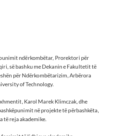
punimit ndërkombëtar, Prorektori për
ri, së bashku me Dekanin e Fakultetit të
toreshën për Ndërkombëtarizim, Arbërora
niversity of Technology.
naxhmentit, Karol Marek Klimczak, dhe
bashkëpunimit në projekte të përbashkëta,
a të reja akademike.