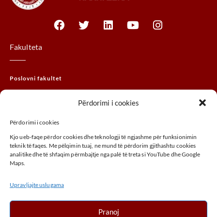
Fakulteta
Poslovni fakultet
Pravni fakultet
Përdorimi i cookies
MTHM fakultet
Përdorimi i cookies
Fakultet agrobiznisa
Kjo ueb-faqe përdor cookies dhe teknologji të ngjashme për funksionimin
Fakultet umjetnosti
teknik të faqes. Me pëlqimin tuaj, ne mund të përdorim gjithashtu cookies
analitike dhe të shfaqim përmbajtje nga palë të treta si YouTube dhe Google
Maps.
ADRESA
Upravljajte uslugama
Ulica UÇK, 30000, Peć, Kosovo
+ 383 (0) 39 410 970
Pranoj