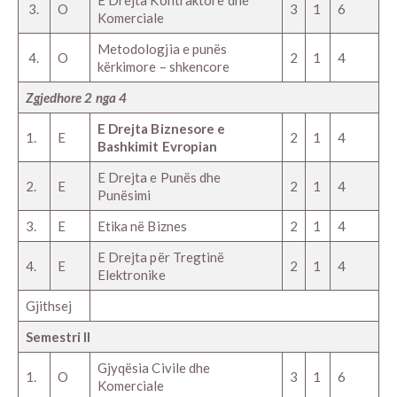
3.
O
3
1
6
Komerciale
Metodologjia e punës
4.
O
2
1
4
kërkimore – shkencore
Zgjedhore 2 nga 4
E Drejta Biznesore e
1.
E
2
1
4
Bashkimit Evropian
E Drejta e Punës dhe
2.
E
2
1
4
Punësimi
3.
E
Etika në Biznes
2
1
4
E Drejta për Tregtinë
4.
E
2
1
4
Elektronike
Gjithsej
Semestri II
Gjyqësia Civile dhe
1.
O
3
1
6
Komerciale