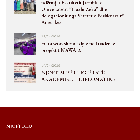
ndërmjet Fakultetit Juridik të
Universitetit “Haxhi Zeka” dhe
delegacionit nga Shtetet e Bashkuara të
Amerikës
29/04/2026
Filloi workshopi i dytë në kuadër të
projektit NAWA 2.
14/04/2026
NJOFTIM PËR LIGJËRATË
AKADEMIKE – DIPLOMATIKE
NJOFTOHU