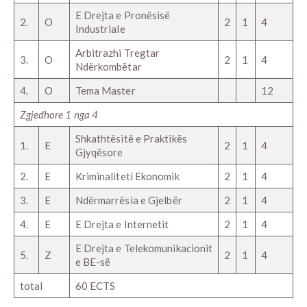
E Drejta e Pronësisë
2.
O
2
1
4
Industriale
Arbitrazhi Tregtar
3.
O
2
1
4
Ndërkombëtar
4.
O
Tema Master
12
Zgjedhore 1 nga 4
Shkathtësitë e Praktikës
1.
E
2
1
4
Gjyqësore
2.
E
Kriminaliteti Ekonomik
2
1
4
3.
E
Ndërmarrësia e Gjelbër
2
1
4
4.
E
E Drejta e Internetit
2
1
4
E Drejta e Telekomunikacionit
5.
Z
2
1
4
e BE-së
total
60 ECTS