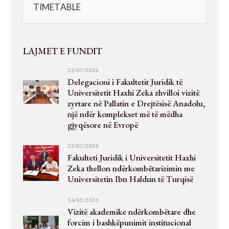
TIMETABLE
LAJMET E FUNDIT
23/07/2026
Delegacioni i Fakultetit Juridik të
Universitetit Haxhi Zeka zhvilloi vizitë
zyrtare në Pallatin e Drejtësisë Anadolu,
një ndër komplekset më të mëdha
gjyqësore në Evropë
22/07/2026
Fakulteti Juridik i Universitetit Haxhi
Zeka thellon ndërkombëtarizimin me
Universitetin Ibn Haldun të Turqisë
14/05/2026
Vizitë akademike ndërkombëtare dhe
forcim i bashkëpunimit institucional