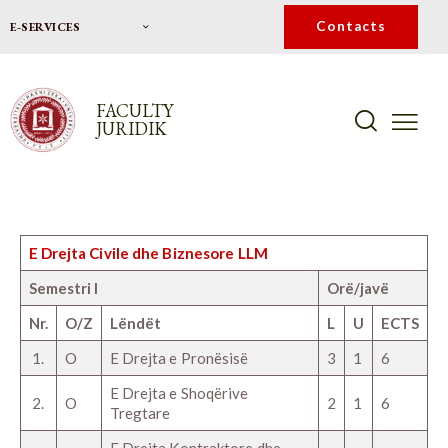
Contacts
E-SERVICES
FACULTY
JURIDIK
E Drejta Civile dhe Biznesore LLM
Semestri I
Orë/javë
Nr.
O/Z
Lëndët
L
U
ECTS
1.
O
E Drejta e Pronësisë
3
1
6
E Drejta e Shoqërive
2.
O
2
1
6
Tregtare
E Drejta Kontraktore dhe