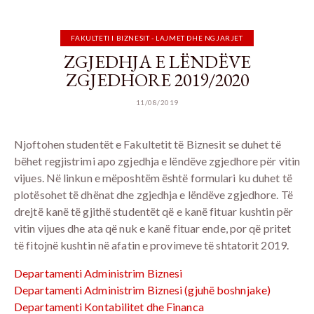
FAKULTETI I BIZNESIT - LAJMET DHE NGJARJET
ZGJEDHJA E LËNDËVE
ZGJEDHORE 2019/2020
11/08/2019
Njoftohen studentët e Fakultetit të Biznesit se duhet të
bëhet regjistrimi apo zgjedhja e lëndëve zgjedhore për vitin
vijues. Në linkun e mëposhtëm është formulari ku duhet të
plotësohet të dhënat dhe zgjedhja e lëndëve zgjedhore. Të
drejtë kanë të gjithë studentët që e kanë fituar kushtin për
vitin vijues dhe ata që nuk e kanë fituar ende, por që pritet
të fitojnë kushtin në afatin e provimeve të shtatorit 2019.
Departamenti Administrim Biznesi
Departamenti Administrim Biznesi (gjuhë boshnjake)
Departamenti Kontabilitet dhe Financa