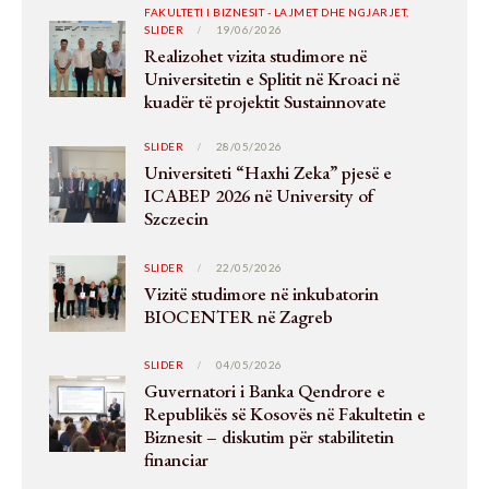
FAKULTETI I BIZNESIT - LAJMET DHE NGJARJET,
SLIDER
19/06/2026
Realizohet vizita studimore në
Universitetin e Splitit në Kroaci në
kuadër të projektit Sustainnovate
SLIDER
28/05/2026
Universiteti “Haxhi Zeka” pjesë e
ICABEP 2026 në University of
Szczecin
SLIDER
22/05/2026
Vizitë studimore në inkubatorin
BIOCENTER në Zagreb
SLIDER
04/05/2026
Guvernatori i Banka Qendrore e
Republikës së Kosovës në Fakultetin e
Biznesit – diskutim për stabilitetin
financiar