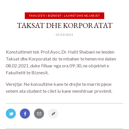
FAKULTETI I BIZNESIT - LAJMET DHE NGJARJET
TAKSAT DHE KORPORATAT
05/02/2021
Konstultimet tek Prof.Asoc.Dr. Halit Shabani ne lenden
Taksat dhe Korporatat do te mbahen te henen me daten
08.02.2021, duke filluar nga ora 09:30, ne objektet e
Fakultetit te Biznesit.
Verejtje: Ne konsultime kane te drejte te marrin pjese
vetem ata student te cilet iu kane nenshtruar provimit.