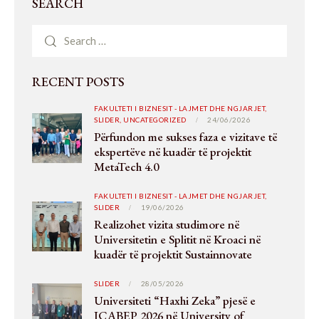
SEARCH
RECENT POSTS
FAKULTETI I BIZNESIT - LAJMET DHE NGJARJET,
SLIDER,
UNCATEGORIZED
24/06/2026
Përfundon me sukses faza e vizitave të
ekspertëve në kuadër të projektit
MetaTech 4.0
FAKULTETI I BIZNESIT - LAJMET DHE NGJARJET,
SLIDER
19/06/2026
Realizohet vizita studimore në
Universitetin e Splitit në Kroaci në
kuadër të projektit Sustainnovate
SLIDER
28/05/2026
Universiteti “Haxhi Zeka” pjesë e
ICABEP 2026 në University of