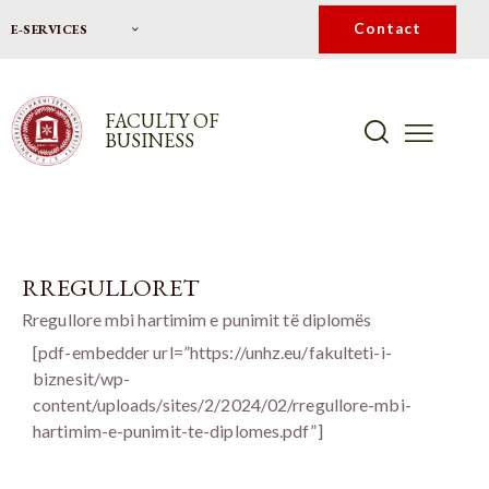
Contact
E-SERVICES
FACULTY OF
BUSINESS
RREGULLORET
Rregullore mbi hartimim e punimit të diplomës
[pdf-embedder url=”https://unhz.eu/fakulteti-i-
biznesit/wp-
content/uploads/sites/2/2024/02/rregullore-mbi-
hartimim-e-punimit-te-diplomes.pdf”]