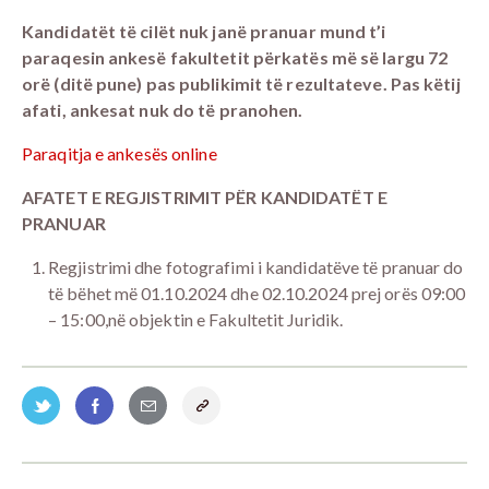
Kandidatët të cilët nuk janë pranuar mund t’i
paraqesin ankesë fakultetit përkatës më së largu 72
orë (ditë pune) pas publikimit të rezultateve. Pas këtij
afati, ankesat nuk do të pranohen.
Paraqitja e ankesës online
AFATET E REGJISTRIMIT PËR KANDIDATËT E
PRANUAR
Regjistrimi dhe fotografimi i kandidatëve të pranuar do
të bëhet më 01.10.2024 dhe 02.10.2024 prej orës 09:00
– 15:00,në objektin e Fakultetit Juridik.