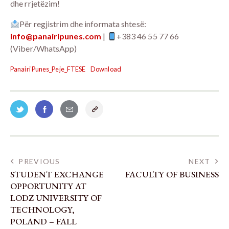
dhe rrjetëzim!
Për regjistrim dhe informata shtesë:
info@panairipunes.com
|
+383 46 55 77 66
(Viber/WhatsApp)
Panairi Punes_Peje_FTESE
Download
PREVIOUS
NEXT
STUDENT EXCHANGE
FACULTY OF BUSINESS
OPPORTUNITY AT
LODZ UNIVERSITY OF
TECHNOLOGY,
POLAND – FALL