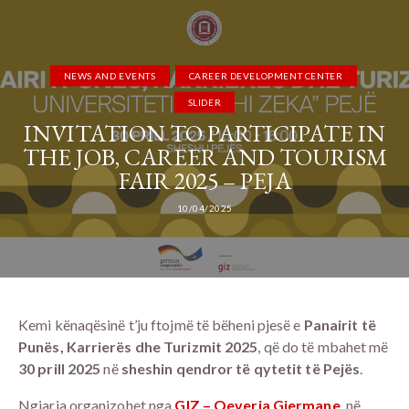
NEWS AND EVENTS
CAREER DEVELOPMENT CENTER
SLIDER
INVITATION TO PARTICIPATE IN
THE JOB, CAREER AND TOURISM
FAIR 2025 – PEJA
10/04/2025
Kemi kënaqësinë t’ju ftojmë të bëheni pjesë e
Panairit të
Punës, Karrierës dhe Turizmit 2025
, që do të mbahet më
30 prill 2025
në
sheshin qendror të qytetit të Pejës
.
Ngjarja organizohet nga
GIZ – Qeveria Gjermane
, në