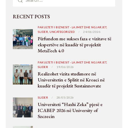
RECENT POSTS
FAKULTETI I BIZNESIT - LAJMET DHE NGJARJET,
SLIDER,
UNCATEGORIZED
24/06/2026
Përfundon me sukses faza e vizitave të
ekspertëve në kuadër të projektit
MetaTech 4.0
FAKULTETI I BIZNESIT - LAJMET DHE NGJARJET,
SLIDER
19/06/2026
Realizohet vizita studimore në
Universitetin e Splitit në Kroaci në
kuadër të projektit Sustainnovate
SLIDER
28/05/2026
Universiteti “Haxhi Zeka” pjesë e
ICABEP 2026 në University of
Szczecin