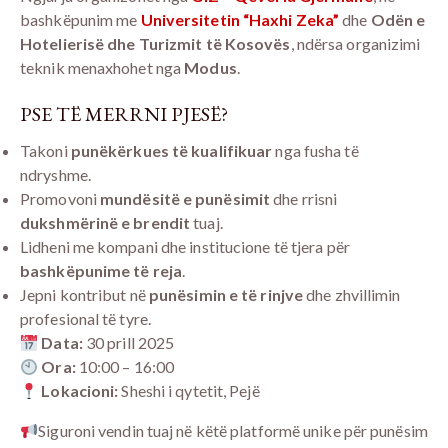
bashkëpunim me
Universitetin “Haxhi Zeka”
dhe
Odën e
Hotelierisë dhe Turizmit të Kosovës
, ndërsa organizimi
teknik menaxhohet nga
Modus
.
PSE TË MERRNI PJESË?
Takoni
punëkërkues të kualifikuar
nga fusha të
ndryshme.
Promovoni
mundësitë e punësimit
dhe rrisni
dukshmërinë e brendit
tuaj.
Lidheni me kompani dhe institucione të tjera për
bashkëpunime të reja
.
Jepni kontribut në
punësimin e të rinjve
dhe zhvillimin
profesional të tyre.
Data:
30 prill 2025
Ora:
10:00 – 16:00
Lokacioni:
Sheshi i qytetit, Pejë
Siguroni vendin tuaj në këtë platformë unike për punësim