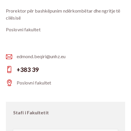
Prorektor për bashkëpunim ndërkombëtar dhe ngritje të
cilësisë
Poslovni fakultet
edmond.beqiri@unhz.eu
E-
+383 39
m
Ph
ail:
Poslovni fakultet
on
Ad
e:
dr
es
Stafi i Fakultetit
s: