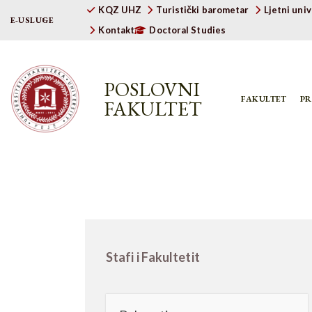
KQZ UHZ
Turistički barometar
Ljetni uni
E-USLUGE
Kontakt
Doctoral Studies
POSLOVNI
FAKULTET
P
FAKULTET
Stafi i Fakultetit