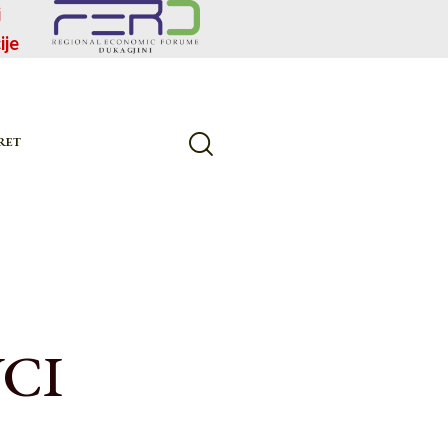
i
ije
RET
CI