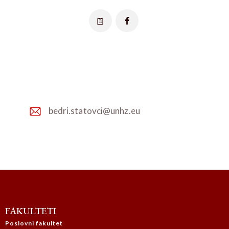
bedri.statovci@unhz.eu
E-
m
ail:
FAKULTETI
Poslovni fakultet