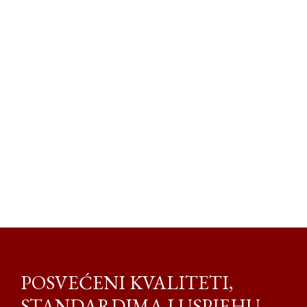
POSVEĆENI KVALITETI,
STANDARDIMA I USPJEHU