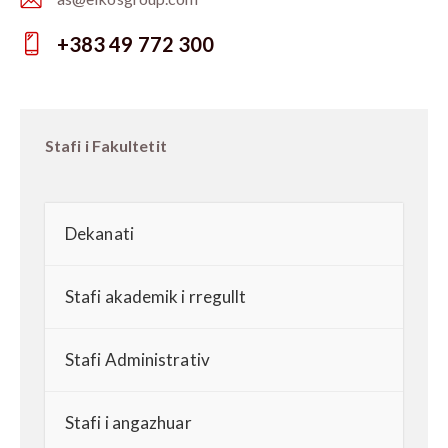
E-
+383 49 772 300
m
Ph
ail:
on
e:
Stafi i Fakultetit
Dekanati
Stafi akademik i rregullt
Stafi Administrativ
Stafi i angazhuar