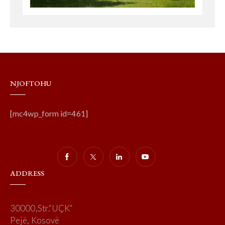
NJOFTOHU
[mc4wp_form id=461]
ADDRESS
30000,Str.“UÇK“
Pejë, Kosovë