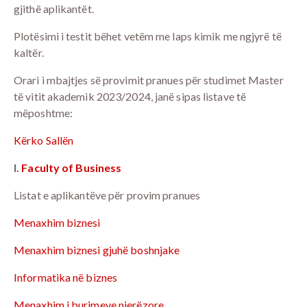
gjithë aplikantët.
Plotësimi i testit bëhet vetëm me laps kimik me ngjyrë të
kaltër.
Orari i mbajtjes së provimit pranues për studimet Master
të vitit akademik 2023/2024, janë sipas listave të
mëposhtme:
Kërko Sallën
I.
Faculty of Business
Listat e aplikantëve për provim pranues
Menaxhim biznesi
Menaxhim biznesi gjuhë boshnjake
Informatika në biznes
Menaxhim i burimeve njerëzore