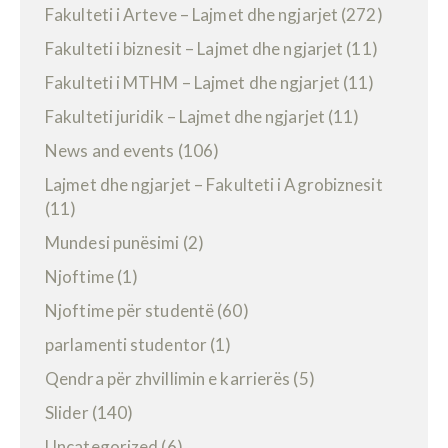
Fakulteti i Arteve – Lajmet dhe ngjarjet
(272)
Fakulteti i biznesit – Lajmet dhe ngjarjet
(11)
Fakulteti i MTHM – Lajmet dhe ngjarjet
(11)
Fakulteti juridik – Lajmet dhe ngjarjet
(11)
News and events
(106)
Lajmet dhe ngjarjet – Fakulteti i Agrobiznesit
(11)
Mundesi punësimi
(2)
Njoftime
(1)
Njoftime për studentë
(60)
parlamenti studentor
(1)
Qendra për zhvillimin e karrierës
(5)
Slider
(140)
Uncategorized
(6)