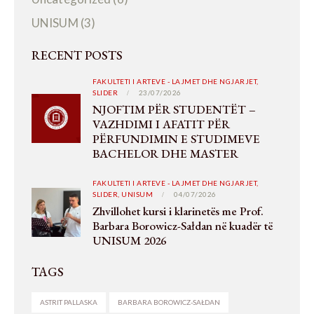
UNISUM
(3)
RECENT POSTS
FAKULTETI I ARTEVE - LAJMET DHE NGJARJET,
SLIDER
23/07/2026
NJOFTIM PËR STUDENTËT –
VAZHDIMI I AFATIT PËR
PËRFUNDIMIN E STUDIMEVE
BACHELOR DHE MASTER
FAKULTETI I ARTEVE - LAJMET DHE NGJARJET,
SLIDER,
UNISUM
04/07/2026
Zhvillohet kursi i klarinetës me Prof.
Barbara Borowicz-Sałdan në kuadër të
UNISUM 2026
TAGS
ASTRIT PALLASKA
BARBARA BOROWICZ-SAŁDAN