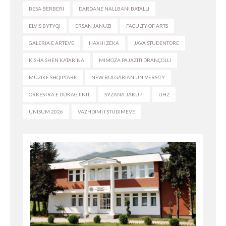
BESA BERBERI
DARDANE NALLBANI BATALLI
ELVIS BYTYQI
ERSAN JANUZI
FACULTY OF ARTS
GALERIA E ARTEVE
HAXHI ZEKA
JAVA STUDENTORE
KISHA SHEN KATARINA
MIMOZA PAJAZITI DRANÇOLLI
MUZIKË SHQIPTARE
NEW BULGARIAN UNIVERSITY
ORKESTRA E DUKAGJINIT
SYZANA JAKUPI
UHZ
UNISUM 2026
VAZHDIMI I STUDIMEVE