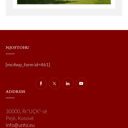
NJOFTOHU
[mc4wp_form id=461]
ADDRESS
30000, Rr.“UÇK”-së
Pejë, Kosovë
info@unhz.eu