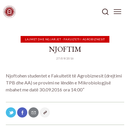
LAJMET DHE NGJARJET - FAKULTETI I AGROBIZNESIT
NJOFTIM
27/09/2016
Njoftohen studentet e Fakultetit të Agrobiznesit (drejtimi
TPB dhe AA) se provimi ne lëndën e Mikrobiologjisë
mbahet me datë 30.09.2016 ora 14:00″